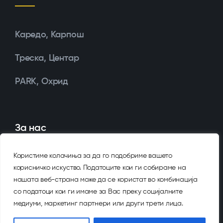
Каредо, Карпош
Треска, Центар
PARK, Охрид
За нас
Користиме колачиња за да го подобриме вашето
корисничко искуство. Податоците кои ги собираме на
Историја
нашата веб-страна може да се користат во комбинација
со податоци кои ги имаме за Вас преку социјалните
Тим
медиуми, маркетинг партнери или други трети лица.
Општествена одговорност