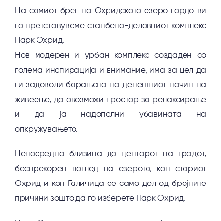
На самиот брег на Охридското езеро гордо ви
го претставуваме станбено-деловниот комплекс
Парк Охрид.
Нов модерен и урбан комплекс создаден со
голема инспирација и внимание, има за цел да
ги задоволи барањата на денешниот начин на
живеење, да овозможи простор за релаксирање
и да ја надополни убавината на
опкружувањето.
Непосредна близина до центарот на градот,
беспрекорен поглед на езерото, кон стариот
Охрид и кон Галичица се само дел од бројните
причини зошто да го изберете Парк Охрид.