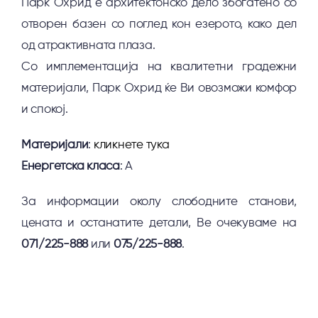
Парк Охрид е архитектонско дело збогатено со
отворен базен со поглед кон езерото, како дел
од атрактивната плаза.
Со имплементација на квалитетни градежни
материјали, Парк Охрид ќе Ви овозможи комфор
и спокој.
Материјали
:
кликнете тука
Енергетска класа
: А
За информации околу слободните станови,
цената и останатите детали, Ве очекуваме на
071/225-888
или
075/225-888
.