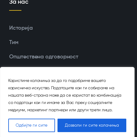
За нас
Историја
Тим
Општествена одговорност
Награди и признанија
Користиме колачиња за да го подобриме вашето
Голден Арт Систем
корисничко искуство. Податоците кои ги собираме на
нашата веб-страна може да се користат во комбинација
со податоци кои ги имаме за Вас преку социјалните
медиуми, маркетинг партнери или други трети лица.
2026 Golden Art ©
Одбијте ги сите
Дозволи ги сите колачиња