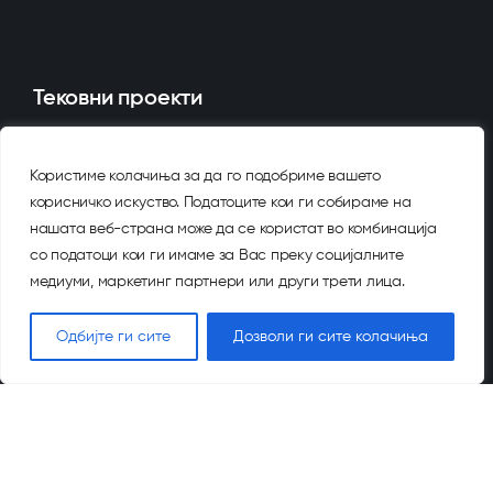
Тековни проекти
Користиме колачиња за да го подобриме вашето
Каредо, Карпош
корисничко искуство. Податоците кои ги собираме на
нашата веб-страна може да се користат во комбинација
Треска, Центар
со податоци кои ги имаме за Вас преку социјалните
медиуми, маркетинг партнери или други трети лица.
PARK, Охрид
Одбијте ги сите
Дозволи ги сите колачиња
За нас