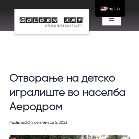
Скокни
English
до
Вклучи/
содржината
исклучи
Проекти
навигациј
Одвоена понуда
Отворање на детско
За нас
игралиште во населба
Блог
Аеродром
Контакт
Published On: септември 5, 2023