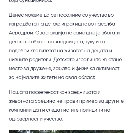
која функционира.
Денес можеме да се пофалиме со учество во
изградбата на детско игралиште во населба
Аеродром. Оваа акција не само што ја збогати
детската област во заедницата, туку и го
подобри квалитетот на животот на децата и
нивните родители. Детското игралиште ќе стане
место за дружење, забава и физичка активност
за најмалите жители на оваа област.
Нашата посветеност кон заедницата и
животната средина не прави пример за другите
компании да ги следат истите принципи на
одговорност и учество.