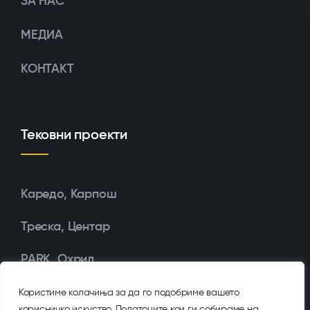
ЗА НАС
МЕДИА
КОНТАКТ
Тековни проекти
Каредо, Карпош
Треска, Центар
PARK, Охрид
Користиме колачиња за да го подобриме вашето
корисничко искуство. Податоците кои ги собираме на