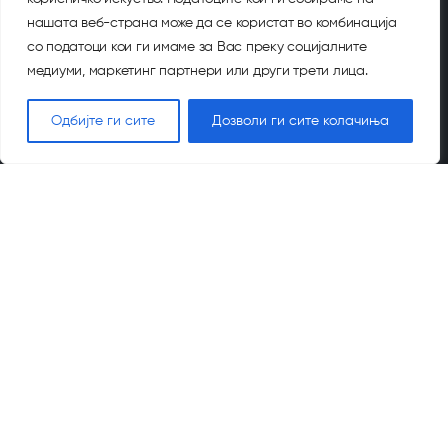
За нас
нашата веб-страна може да се користат во комбинација
со податоци кои ги имаме за Вас преку социјалните
медиуми, маркетинг партнери или други трети лица.
Историја
Одбијте ги сите
Дозволи ги сите колачиња
Тим
Општествена одговорност
Награди и признанија
Голден Арт Систем
2026 Golden Art ©