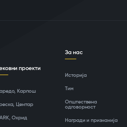
За нас
ековни проекти
Историја
Тим
аредо, Карпош
Општествена
реска, Центар
одговорност
ARK, Охрид
Награди и признанија