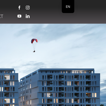
EN
КТ