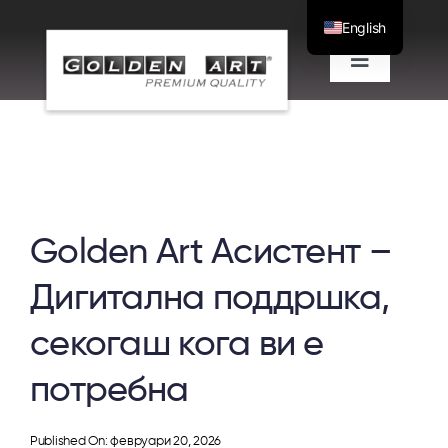
Скокни
English
до
Вклучи/
содржината
исклучи
Проекти
навигациј
Одвоена понуда
Golden Art Асистент –
За нас
Дигитална поддршка,
Блог
секогаш кога ви е
Контакт
потребна
Published On: февруари 20, 2026