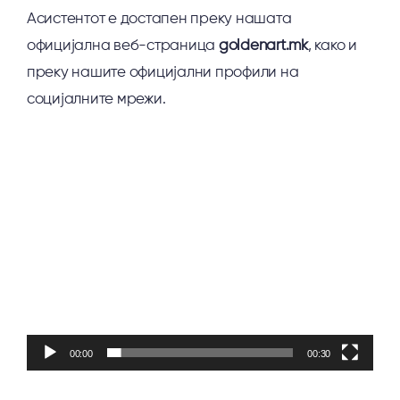
Асистентот е достапен преку нашата
официјална веб-страница
goldenart.mk
, како и
преку нашите официјални профили на
социјалните мрежи.
Видео
плејер
00:00
00:30