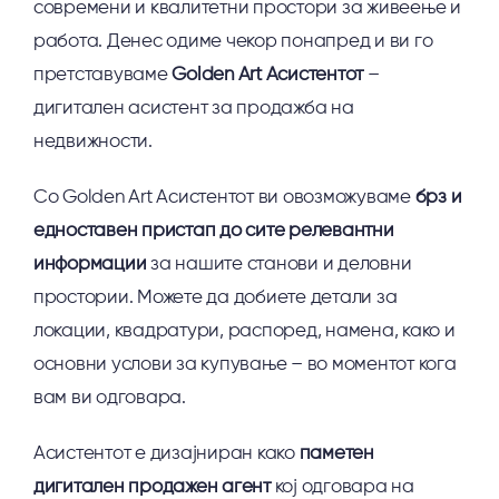
современи и квалитетни простори за живеење и
работа. Денес одиме чекор понапред и ви го
претставуваме
Golden Art Асистентот
–
дигитален асистент за продажба на
недвижности.
Со Golden Art Асистентот ви овозможуваме
брз и
едноставен пристап до сите релевантни
информации
за нашите станови и деловни
простории. Можете да добиете детали за
локации, квадратури, распоред, намена, како и
основни услови за купување – во моментот кога
вам ви одговара.
Асистентот е дизајниран како
паметен
дигитален продажен агент
кој одговара на