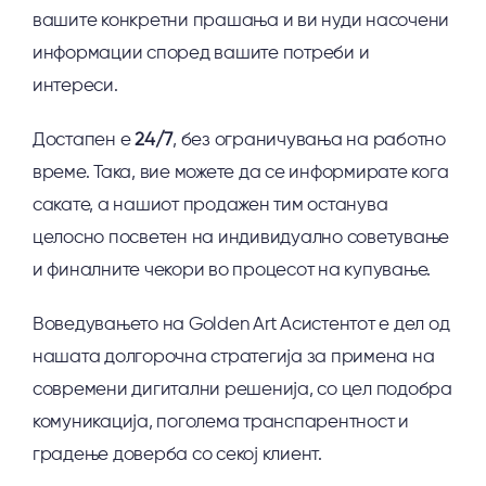
вашите конкретни прашања и ви нуди насочени
информации според вашите потреби и
интереси.
Достапен е
24/7
, без ограничувања на работно
време. Така, вие можете да се информирате кога
сакате, а нашиот продажен тим останува
целосно посветен на индивидуално советување
и финалните чекори во процесот на купување.
Воведувањето на Golden Art Асистентот е дел од
нашата долгорочна стратегија за примена на
современи дигитални решенија, со цел подобра
комуникација, поголема транспарентност и
градење доверба со секој клиент.