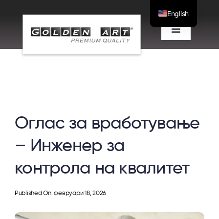
Скокни
English
до
Вклучи/
содржината
исклучи
Проекти
навигациј
Одвоена понуда
Оглас за вработување
За нас
– Инженер за
Блог
контрола на квалитет
Контакт
Published On: февруари 18, 2026