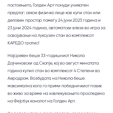
постоењето, Голден Арт понуди уникатен
предлог: секое физичко лице кое купи стан или
деловен простор помеѓу 24 јуни 2023 година и
23 јуни 2024 година, автоматски влезе во игра за
освојување на луксузен стан во комплексот
КАРЕДО гратис!
Најсреќен беше 33-годишниот Никола
Дојчиновски од Скопје, кој во август минатата
година купил стан во комплексот 4 Степени во
Аеродром. Возбудата на Никола беше
максимална кога го прими победничкиот повик
во живо за време на извлекувањето проследено
на Фејсбук каналот на Голден Арт.