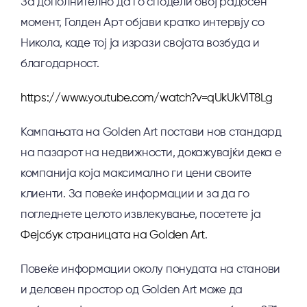
За дополнително да го сподели овој радосен
момент, Голден Арт објави кратко интервју со
Никола, каде тој ја изрази својата возбуда и
благодарност.
https://www.youtube.com/watch?v=qUkUkVlT8Lg
Кампањата на Golden Art постави нов стандард
на пазарот на недвижности, докажувајќи дека е
компанија која максимално ги цени своите
клиенти. За повеќе информации и за да го
погледнете целото извлекување, посетете ја
Фејсбук страницата на Golden Art
.
Повеќе информации околу понудата на станови
и деловен простор од Golden Art може да