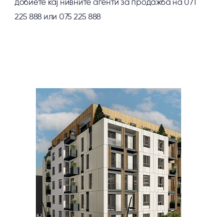
добиете кај нивните агенти за продажба на 071
225 888 или 075 225 888