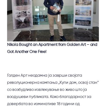
Nikola Bought an Apartment from Golden Art – and
Got Another One Free!
Голден Арт неодамна ја заврши својата
револуционерна кампања „Купи дом, освој стан“
со возбудливо извлекување во живо што ја
воодушеви публиката. Како благодарност за
довербата во изминативе 18 години од