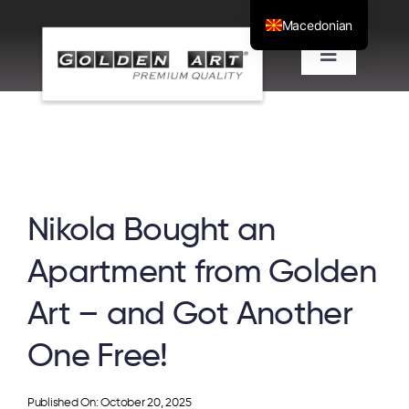
Skip
Macedonian
to
Toggle
content
Navigatio
Projects
Separate offer
Nikola Bought an
About us
Apartment from Golden
Blog
Art – and Got Another
Contact
One Free!
Published On: October 20, 2025