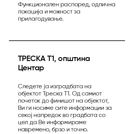
Функционален распоред, одлична
локација и можност за
прилагодување.
ТРЕСКА T1, општина
Центар
Следете ја изградбата на
објектот Треска T1. Од самиот
почеток до финишот на објектот,
Ви ги носиме сите информации за
секој напредок во градбата со
цел да Ве информираме
навремено, брзо и точно.