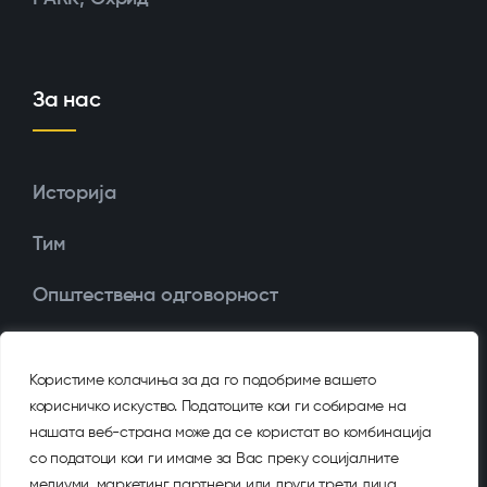
За нас
Историја
Тим
Општествена одговорност
Награди и признанија
Користиме колачиња за да го подобриме вашето
Голден Арт Систем
корисничко искуство. Податоците кои ги собираме на
нашата веб-страна може да се користат во комбинација
со податоци кои ги имаме за Вас преку социјалните
медиуми, маркетинг партнери или други трети лица.